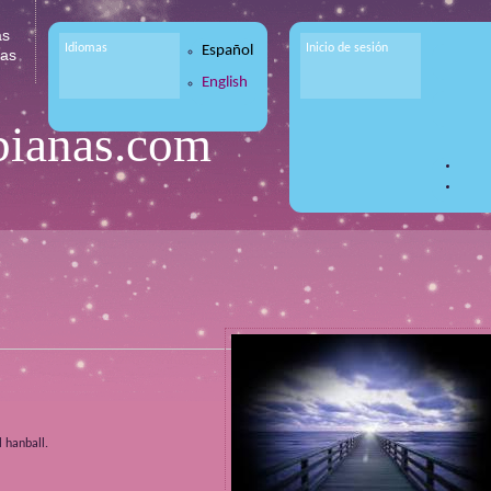
as
Idiomas
Inicio de sesión
Español
tas
English
bianas.com
 hanball.