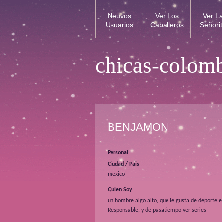
Neuvos
Ver Los
Ver L
Usuarios
Caballeros
Señori
chicas-colom
BENJAMON
Personal
Ciudad / Pais
mexico
Quien Soy
un hombre algo alto, que le gusta de deporte el
Responsable, y de pasatiempo ver series