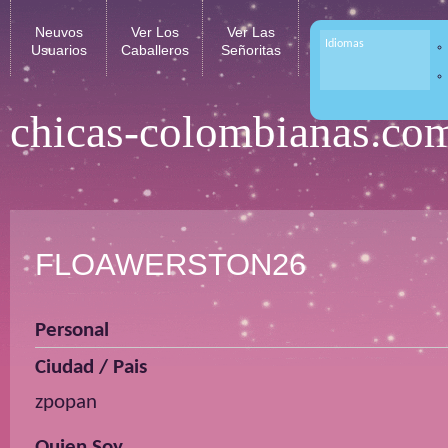
Neuvos
Ver Los
Ver Las
Idiomas
Usuarios
Caballeros
Señoritas
chicas-colombianas.co
FLOAWERSTON26
Personal
Ciudad / Pais
zpopan
Quien Soy