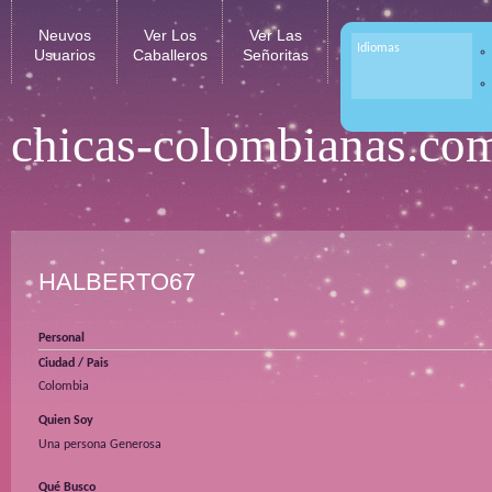
Neuvos
Ver Los
Ver Las
Idiomas
Usuarios
Caballeros
Señoritas
chicas-colombianas.co
HALBERTO67
Personal
Ciudad / Pais
Colombia
Quien Soy
Una persona Generosa
Qué Busco