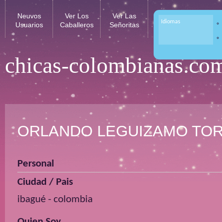
Neuvos
Ver Los
Ver Las
Idiomas
Usuarios
Caballeros
Señoritas
chicas-colombianas.co
ORLANDO LEGUIZAMO TO
Personal
Ciudad / Pais
ibagué - colombia
Quien Soy