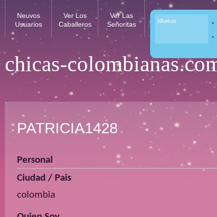
Neuvos
Ver Los
Ver Las
Idiomas
Usuarios
Caballeros
Señoritas
chicas-colombianas.co
PATRICIA1428
Personal
Ciudad / Pais
colombia
Quien Soy