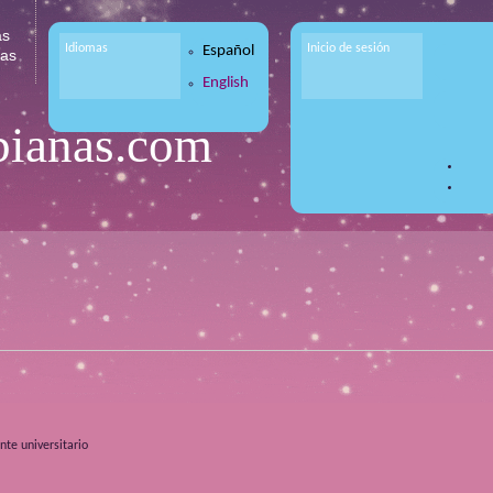
as
Idiomas
Inicio de sesión
Español
tas
English
bianas.com
nte universitario