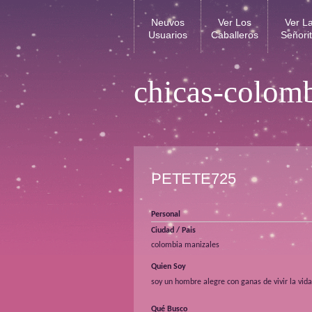
Neuvos
Ver Los
Ver L
Usuarios
Caballeros
Señori
chicas-colom
PETETE725
Personal
Ciudad / Pais
colombia manizales
Quien Soy
soy un hombre alegre con ganas de vivir la vid
Qué Busco