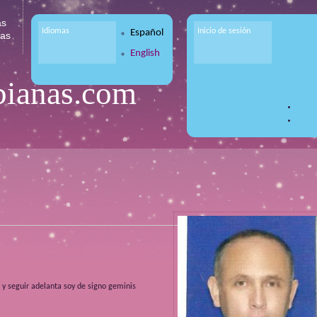
as
Idiomas
Inicio de sesión
Español
tas
English
bianas.com
a y seguir adelanta soy de signo geminis