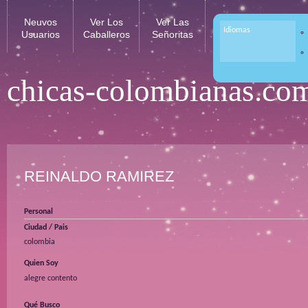
Neuvos
Ver Los
Ver Las
Idiomas
Usuarios
Caballeros
Señoritas
chicas-colombianas.co
REINALDO RAMIREZ
Personal
Ciudad / Pais
colombia
Quien Soy
alegre contento
Qué Busco