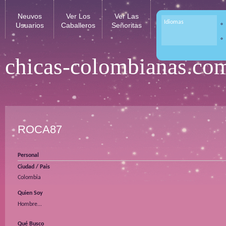
Neuvos
Ver Los
Ver Las
Idiomas
Usuarios
Caballeros
Señoritas
chicas-colombianas.co
ROCA87
Personal
Ciudad / Pais
Colombia
Quien Soy
Hombre...
Qué Busco