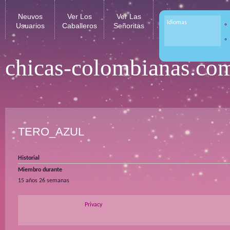
Neuvos
Ver Los
Ver Las
Idiomas
Usuarios
Caballeros
Señoritas
chicas-colombianas.co
TERO_AZUL
Historial
Miembro durante
15 años 26 semanas
Privacy