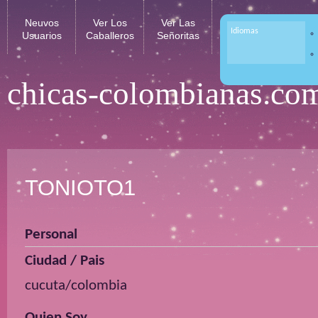
Neuvos
Ver Los
Ver Las
Idiomas
Usuarios
Caballeros
Señoritas
chicas-colombianas.co
TONIOTO1
Personal
Ciudad / Pais
cucuta/colombia
Quien Soy