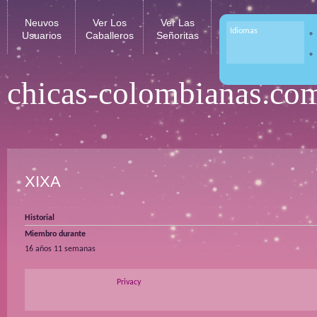
Neuvos
Ver Los
Ver Las
Idiomas
Usuarios
Caballeros
Señoritas
chicas-colombianas.co
XIXA
Historial
Miembro durante
16 años 11 semanas
Privacy