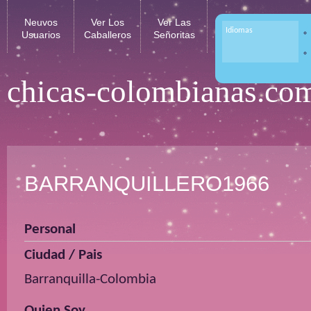
Neuvos
Ver Los
Ver Las
Idiomas
Usuarios
Caballeros
Señoritas
chicas-colombianas.co
BARRANQUILLERO1966
Personal
Ciudad / Pais
Barranquilla-Colombia
Quien Soy