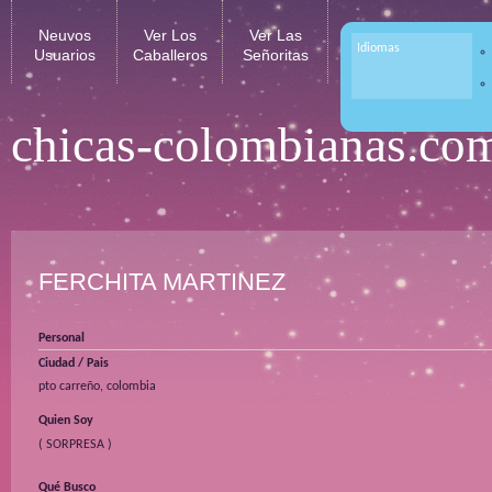
Neuvos
Ver Los
Ver Las
Idiomas
Usuarios
Caballeros
Señoritas
chicas-colombianas.co
FERCHITA MARTINEZ
Personal
Ciudad / Pais
pto carreño, colombia
Quien Soy
( SORPRESA )
Qué Busco