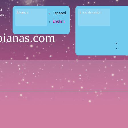
as
Idiomas
Inicio de sesión
Español
tas
English
bianas.com