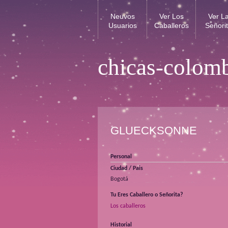
Neuvos
Ver Los
Ver L
Usuarios
Caballeros
Señori
chicas-colom
GLUECKSONNE
Personal
Ciudad / Pais
Bogotá
Tu Eres Caballero o Señorita?
Los caballeros
Historial