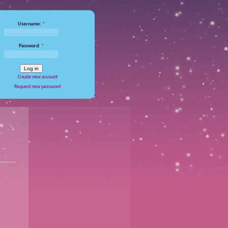
Username:
*
Password:
*
Create new account
Request new password