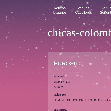
Neuvos
Ver Los
Ver L
Usuarios
Caballeros
Señori
chicas-colom
HUROSITO
Personal
Ciudad / Pais
palmira
Quien Soy
HOMBRE SOLTERO CON DESEOS DE CONOCER A
Qué Busco