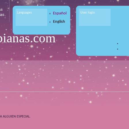
as
Languages
User login
Español
tas
English
bianas.com
 ALGUIEN ESPECIAL.