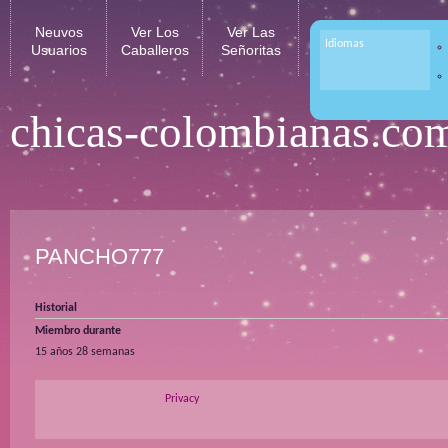
Neuvos
Ver Los
Ver Las
Idiomas
Usuarios
Caballeros
Señoritas
chicas-colombianas.co
PANCHO777
Historial
Miembro durante
15 años 28 semanas
Privacy