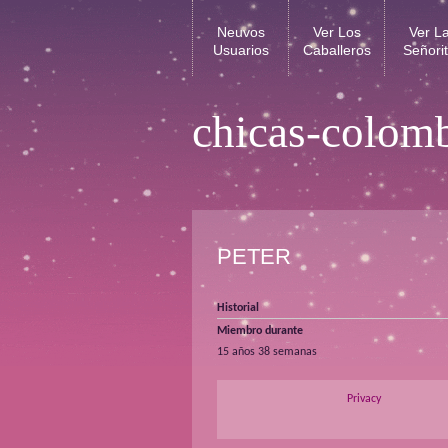
Neuvos
Ver Los
Ver L
Usuarios
Caballeros
Señori
chicas-colom
PETER
Historial
Miembro durante
15 años 38 semanas
Privacy