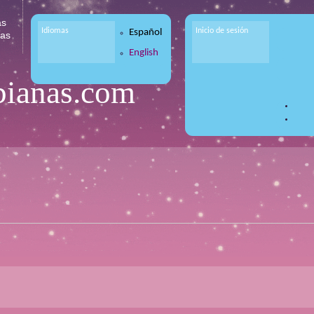
as
Idiomas
Inicio de sesión
Español
tas
English
bianas.com