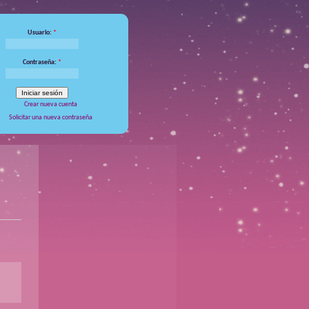
Usuario:
*
Contraseña:
*
Crear nueva cuenta
Solicitar una nueva contraseña