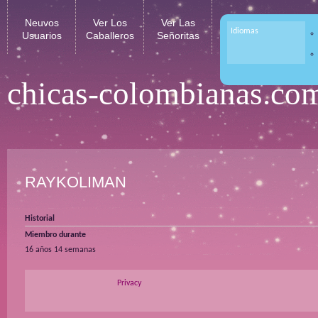
Neuvos
Ver Los
Ver Las
Idiomas
Usuarios
Caballeros
Señoritas
chicas-colombianas.co
RAYKOLIMAN
Historial
Miembro durante
16 años 14 semanas
Privacy