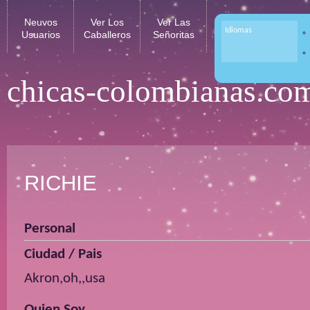
Neuvos
Ver Los
Ver Las
Idiomas
Usuarios
Caballeros
Señoritas
chicas-colombianas.co
RICHIE
Personal
Ciudad / Pais
Akron,oh,,usa
Quien Soy