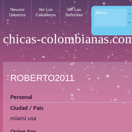
Neuvos
Ver Los
Ver Las
Idiomas
Usuarios
Caballeros
Señoritas
chicas-colombianas.co
ROBERTO2011
Personal
Ciudad / Pais
miami usa
Quien Soy