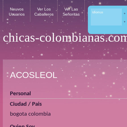
Neuvos
Ver Los
Ver Las
Idiomas
Usuarios
Caballeros
Señoritas
chicas-colombianas.co
ACOSLEOL
Personal
Ciudad / Pais
bogota colombia
Quien Soy