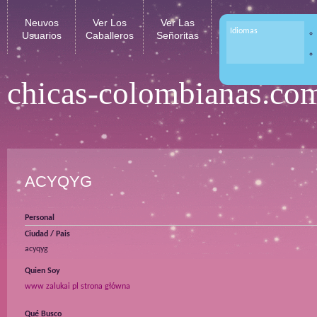
Neuvos
Ver Los
Ver Las
Idiomas
Usuarios
Caballeros
Señoritas
chicas-colombianas.co
ACYQYG
Personal
Ciudad / Pais
acyqyg
Quien Soy
www zalukai pl strona główna
Qué Busco