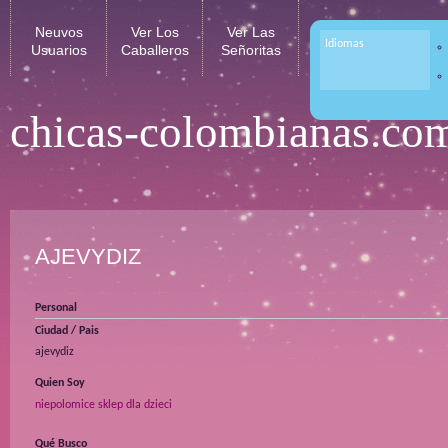
Neuvos
Ver Los
Ver Las
Idiomas
Usuarios
Caballeros
Señoritas
chicas-colombianas.co
AJEVYDIZ
Personal
Ciudad / Pais
ajevydiz
Quien Soy
niepolomice sklep dla dzieci
Qué Busco