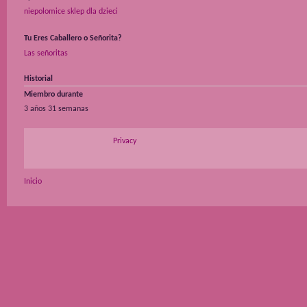
niepolomice sklep dla dzieci
Tu Eres Caballero o Señorita?
Las señoritas
Historial
Miembro durante
3 años 31 semanas
Privacy
Inicio