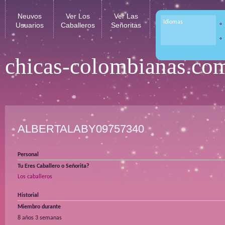
Neuvos
Ver Los
Ver Las
Idiomas
Usuarios
Caballeros
Señoritas
chicas-colombianas.co
ALBERTALABY09757340
Personal
Tu Eres Caballero o Señorita?
Los caballeros
Historial
Miembro durante
8 años 3 semanas