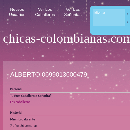
Neuvos
Ver Los
Ver Las
Idiomas
Usuarios
Caballeros
Señoritas
chicas-colombianas.co
ALBERTOI0699013600479
Personal
Tu Eres Caballero o Señorita?
Los caballeros
Historial
Miembro durante
7 años 26 semanas