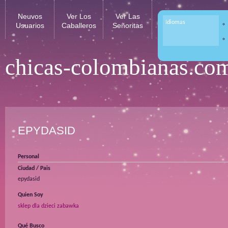
Neuvos
Ver Los
Ver Las
Idiomas
Usuarios
Caballeros
Señoritas
chicas-colombianas.co
EPYDASID
Personal
Ciudad / Pais
epydasid
Quien Soy
sklep dla dzieci zabawka
Qué Busco