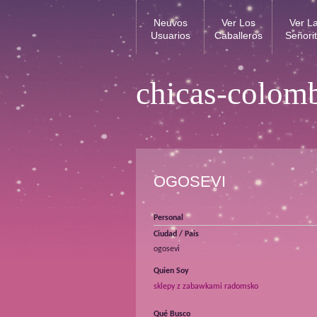
Neuvos
Ver Los
Ver L
Usuarios
Caballeros
Señori
chicas-colom
OGOSEVI
Personal
Ciudad / Pais
ogosevi
Quien Soy
sklepy z zabawkami radomsko
Qué Busco