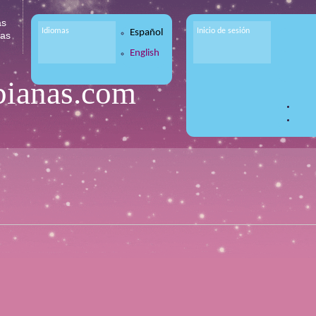
as
Idiomas
Inicio de sesión
Español
tas
English
bianas.com