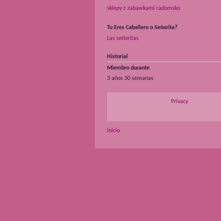
sklepy z zabawkami radomsko
Tu Eres Caballero o Señorita?
Las señoritas
Historial
Miembro durante
3 años 30 semanas
Privacy
Inicio