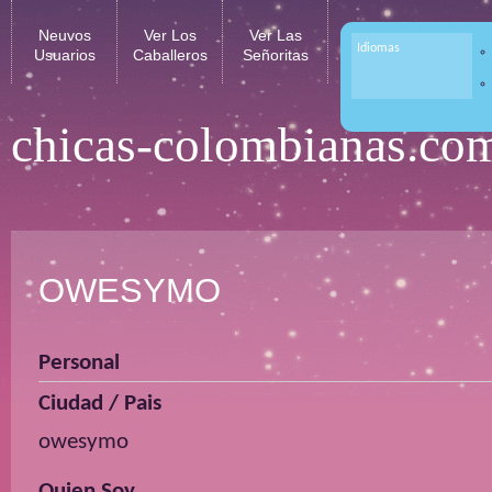
Neuvos
Ver Los
Ver Las
Idiomas
Usuarios
Caballeros
Señoritas
chicas-colombianas.co
OWESYMO
Personal
Ciudad / Pais
owesymo
Quien Soy