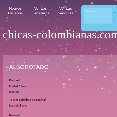
Neuvos
Ver Los
Ver Las
Idiomas
Usuarios
Caballeros
Señoritas
chicas-colombianas.co
ALBOROTADO
Personal
Ciudad / Pais
panama
Tu Eres Caballero o Señorita?
Los caballeros
Historial