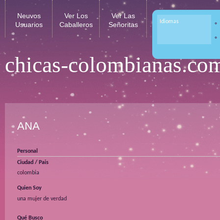
Neuvos
Ver Los
Ver Las
Idiomas
Usuarios
Caballeros
Señoritas
chicas-colombianas.co
ANA
Personal
Ciudad / Pais
colombia
Quien Soy
una mujer de verdad
Qué Busco