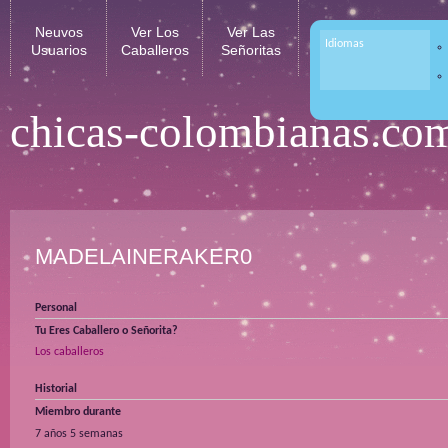
Neuvos
Ver Los
Ver Las
Idiomas
Usuarios
Caballeros
Señoritas
chicas-colombianas.co
MADELAINERAKER0
Personal
Tu Eres Caballero o Señorita?
Los caballeros
Historial
Miembro durante
7 años 5 semanas