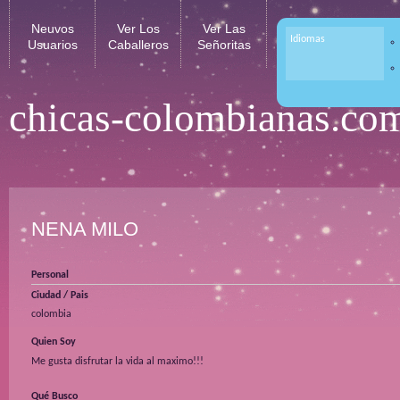
Neuvos
Ver Los
Ver Las
Idiomas
Usuarios
Caballeros
Señoritas
chicas-colombianas.co
NENA MILO
Personal
Ciudad / Pais
colombia
Quien Soy
Me gusta disfrutar la vida al maximo!!!
Qué Busco