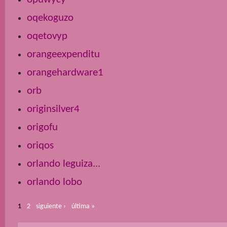
oqekoguzo
oqetovyp
orangeexpenditu
orangehardware1
orb
originsilver4
origofu
oriqos
orlando leguiza...
orlando lobo
1
2
siguiente ›
última »