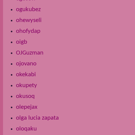
ogukubez
ohewyseli
ohofydap
oigb
OJGuzman
ojovano
okekabi
okupety
okusoq
olepejax
olga lucia zapata
oloqaku