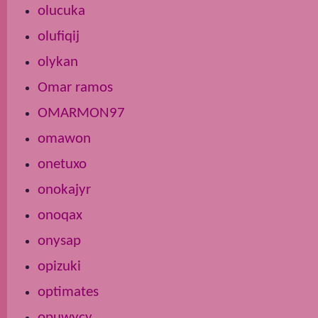
olucuka
olufiqij
olykan
Omar ramos
OMARMON97
omawon
onetuxo
onokajyr
onoqax
onysap
opizuki
optimates
opuwycy