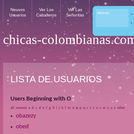
Neuvos
Ver Los
Ver Las
Idiomas
Usuarios
Caballeros
Señoritas
chicas-colombianas.co
LISTA DE USUARIOS
Users Beginning with O
all
newest
a
b
c
d
e
f
g
h
i
j
k
l
m
n
o
p
q
r
s
t
u
v
w
x
y
z
other
obazezy
obed