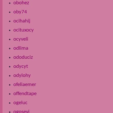
obohez
oby74
ocihahij
ocituxocy
ocyveli
odlima
ododuciz
odycyt
odylohy
ofeliaemer
offendtape
ogeluc
ogosevi