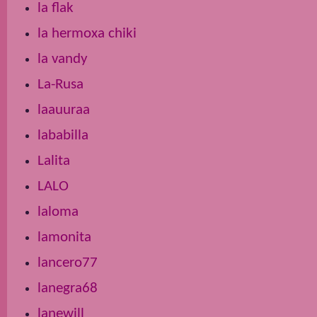
la flak
la hermoxa chiki
la vandy
La-Rusa
laauuraa
lababilla
Lalita
LALO
laloma
lamonita
lancero77
lanegra68
lanewill