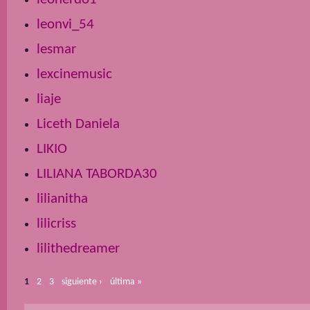
leonvi_54
lesmar
lexcinemusic
liaje
Liceth Daniela
LIKIO
LILIANA TABORDA30
lilianitha
lilicriss
lilithedreamer
1
2
3
siguiente ›
última »