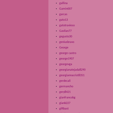
gallina
Gamin007
garcas
gato13
gatotravieso
Gavilan77
gegusto30
geniusbravo
George
george castro
george1907
georgevga
georgianatejada8290
georgiannacrist8351
gerdecali
germancho
gery8421
gianfrancobg
giank227
giftbast