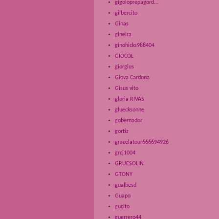
gigoloprepagord...
gilbercito
Ginas
gineira
ginohicks988404
GIOCOL
giorgius
Giova Cardona
Gisus vito
gloria RIVAS
gluecksonne
gobernador
gortiz
gracelatour666694926
grcj1004
GRUESOLIN
GTONY
gualbesd
Guapo
gucito
guerrero44