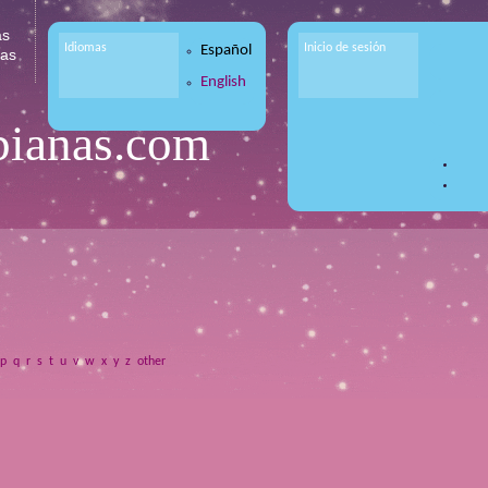
as
Idiomas
Inicio de sesión
Español
tas
English
bianas.com
p
q
r
s
t
u
v
w
x
y
z
other