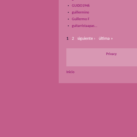
GUIDO1946
guillermino
Guillermo F
guitarristaapas...
1
2
siguiente ›
última »
Privacy
Inicio