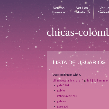
Neuvos
Ver Los
Ver L
Usuarios
Caballeros
Señori
chicas-colom
LISTA DE USUARIOS
Users Beginning with G
all
newest
a
b
c
d
e
f
g
h
i
j
k
l
m
n
o
gabo1974
gabriel
gabriela22k1781
gabrielcb
gacela10