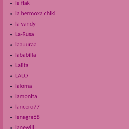
la flak
la hermoxa chiki
la vandy
La-Rusa
laauuraa
lababilla
Lalita
LALO
laloma
lamonita
lancero77
lanegra68
lanewill