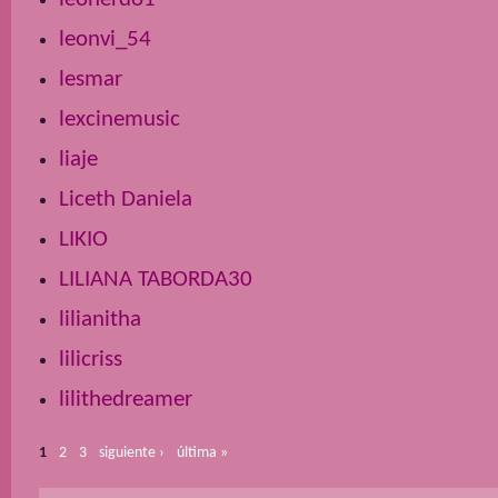
leonvi_54
lesmar
lexcinemusic
liaje
Liceth Daniela
LIKIO
LILIANA TABORDA30
lilianitha
lilicriss
lilithedreamer
1
2
3
siguiente ›
última »