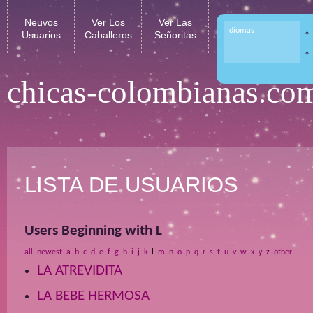
Neuvos
Ver Los
Ver Las
Idiomas
Usuarios
Caballeros
Señoritas
chicas-colombianas.co
LISTA DE USUARIOS
Users Beginning with L
all
newest
a
b
c
d
e
f
g
h
i
j
k
l
m
n
o
p
q
r
s
t
u
v
w
x
y
z
other
LA ATREVIDITA
LA BEBE HERMOSA