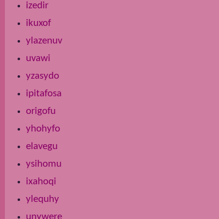
izedir
ikuxof
ylazenuv
uvawi
yzasydo
ipitafosa
origofu
yhohyfo
elavegu
ysihomu
ixahoqi
ylequhy
unywere