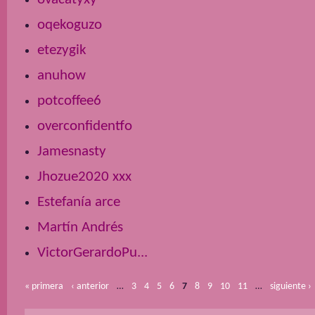
oqekoguzo
etezygik
anuhow
potcoffee6
overconfidentfo
Jamesnasty
Jhozue2020 xxx
Estefanía arce
Martín Andrés
VictorGerardoPu...
« primera
‹ anterior
…
3
4
5
6
7
8
9
10
11
…
siguiente ›