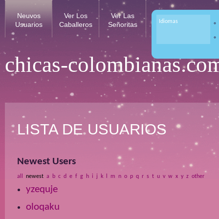
Neuvos
Ver Los
Ver Las
Idiomas
Usuarios
Caballeros
Señoritas
chicas-colombianas.co
LISTA DE USUARIOS
Newest Users
all
newest
a
b
c
d
e
f
g
h
i
j
k
l
m
n
o
p
q
r
s
t
u
v
w
x
y
z
other
yzequje
oloqaku