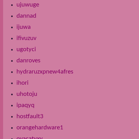
ujuwuge
dannad
ijuwa
ifivuzuv
ugotyci
danroves
hydraruzxpnew4afres
ihori
uhotoju
ipaqyq
hostfault3
orangehardware1
ovacatyxy